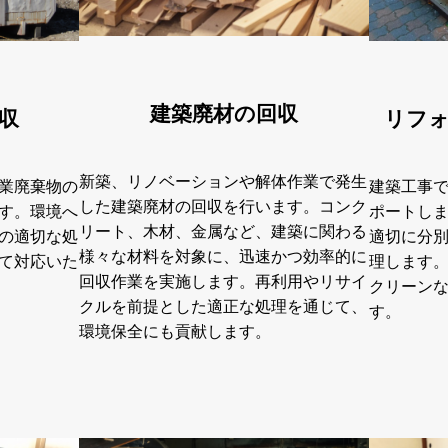
建築廃材の回収
収
リフ
新築、リノベーションや解体作業で発生
業廃棄物の
建築工事
した建築廃材の回収を行います。コンク
す。環境へ
ポートし
リート、木材、金属など、建築に関わる
の適切な処
適切に分
様々な材料を対象に、迅速かつ効率的に
て対応いた
理します
回収作業を実施します。再利用やリサイ
クリーン
クルを前提とした適正な処理を通じて、
す。
環境保全にも貢献します。